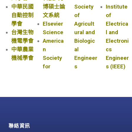
中華民國
博碩士論
Society
Institute
自動控制
文系統
of
of
學會
Elsevier
Agricult
Electrica
台灣生物
Science
ural and
l and
機電學會
America
Biologic
Electroni
中華農業
n
al
cs
機械學會
Society
Engineer
Engineer
for
s
s (IEEE)
聯絡資訊