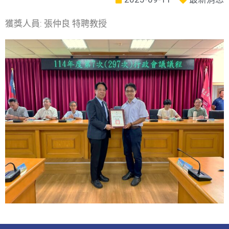
獲獎人員: 張仲良 特聘教授